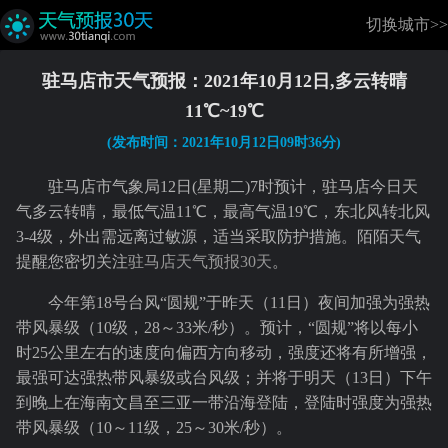
切换城市>>
驻马店市天气预报：2021年10月12日,多云转晴
11℃~19℃
(发布时间：2021年10月12日09时36分)
驻马店市气象局12日(星期二)7时预计，驻马店今日天
气多云转晴，最低气温11℃，最高气温19℃，东北风转北风
3-4级，外出需远离过敏源，适当采取防护措施。陌陌天气
提醒您密切关注
驻马店天气预报30天
。
今年第18号台风“圆规”于昨天（11日）夜间加强为强热
带风暴级（10级，28～33米/秒）。预计，“圆规”将以每小
时25公里左右的速度向偏西方向移动，强度还将有所增强，
最强可达强热带风暴级或台风级；并将于明天（13日）下午
到晚上在海南文昌至三亚一带沿海登陆，登陆时强度为强热
带风暴级（10～11级，25～30米/秒）。