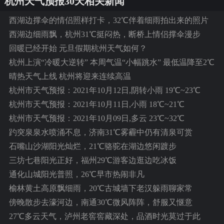
杭州天气预报30天相关新闻
西湖边撑伞的情侣照样打卡，32℃伴着细雨拍出来的照片
雾蒙蒙有点味道
西湖边细雨飘，杭州31℃挺闷热，断桥上情侣撑伞漫步
回暖已经开始 元旦假期杭州天气如何？
杭州上演“冷暖大逆转” 本周气温“小幅跳水” 最低温降至2℃
晴热天气上线 杭州将迎来连续高温
杭州市天气预报：2021年10月12日,阴转小雨 19℃~23℃
杭州市天气预报：2021年10月11日,小雨 18℃~21℃
杭州市天气预报：2021年10月09日,多云 23℃~32℃
趵突泉泉水喷涌不息，济南31℃雾霾中仍有清泉可赏
石嘴山沙湖阳光灿烂，21℃骆驼在湖边悠闲踱步
三坊七巷阳光正好，福州29℃游客边逛边吃冰饭
通化山城阳光普照，26℃早市热闹非凡
榆林黄土高原飘细雨，20℃古城墙下老汉躲雨聊家常
傍晚散步去濠河边，南通30℃微风阵阵，舒服又惬意
27℃多云天气，泸州老窖窖藏深处，品酒时光莫过于此