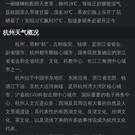
一碗螺蛳粉配雨天更香，柳州28℃，辣味正好驱散湿气
荔枝园里久旱逢甘霖，茂名30℃，果农们脸上乐开了花
晒晕了！安阳32℃飙到37℃，殷墟参观务必避开正午
杭州天气概况
杭州，简称“杭”，古称临安、钱塘，是浙江省省会、
副省级市、杭州都市圈核心城市，国务院批复确定的浙江
省省会和全省经济、文化、科教中心、长江三角洲中心城
市之一。
杭州位于中国华东地区、东南沿海、浙江省北部、钱
塘江下游、京杭大运河南端，是环杭州湾大湾区核心城
市、沪嘉杭G60科创走廊中心城市、国际重要的电子商务中
心。杭州人文古迹众多，西湖及其周边有大量的自然及人
文景观遗迹，具代表性的有西湖文化、良渚文化、丝绸文
化、茶文化，以及流传下来的许多故事传说成为杭州文化
代表。