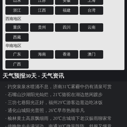
山东
江苏
安徽
上海
浙江
江西
福建
台湾
西南地区
重庆
贵州
四川
云南
西藏
华南地区
广东
海南
香港
澳门
广西
天气预报30天 - 天气资讯
·
趵突泉泉水喷涌不息，济南31℃雾霾中仍有清泉可赏
·
石嘴山沙湖阳光灿烂，21℃骆驼在湖边悠闲踱步
·
三坊七巷阳光正好，福州29℃游客边逛边吃冰饭
·
通化山城阳光普照，26℃早市热闹非凡
·
榆林黄土高原飘细雨，20℃古城墙下老汉躲雨聊家常
·
傍晚散步去濠河边，南通30℃微风阵阵，舒服又惬意