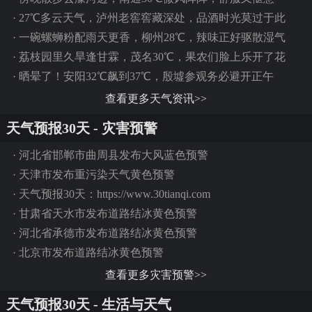
·
27℃多云天气，泸州老窖窖藏深处，品酒时光莫过于此
·
一碗螺蛳粉配雨天更香，柳州28℃，辣味正好驱散湿气
·
荔枝园里久旱逢甘霖，茂名30℃，果农们脸上乐开了花
·
晒晕了！安阳32℃飙到37℃，殷墟参观务必避开正午
查看更多天气资讯>>
天气预报30天 - 灾害预警
·
河北省邯郸市曲周县发布大风蓝色预警
·
天津市发布重污染天气黄色预警
·
天气预报30天：https://www.30tianqi.com
·
甘肃省天水市发布道路结冰黄色预警
·
河北省承德市发布道路结冰黄色预警
·
北京市发布道路结冰黄色预警
查看更多灾害预警>>
天气预报30天 - 生活与天气