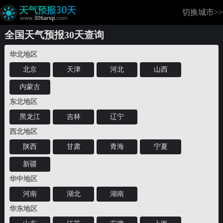
切换城市>>
全国天气预报30天查询
华北地区
北京
天津
河北
山西
内蒙古
东北地区
黑龙江
吉林
辽宁
西北地区
陕西
甘肃
青海
宁夏
新疆
华中地区
河南
湖北
湖南
华东地区