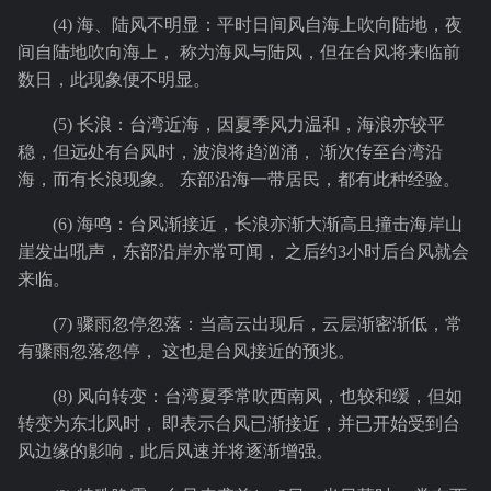
(4) 海、陆风不明显：平时日间风自海上吹向陆地，夜
间自陆地吹向海上， 称为海风与陆风，但在台风将来临前
数日，此现象便不明显。
(5) 长浪：台湾近海，因夏季风力温和，海浪亦较平
稳，但远处有台风时，波浪将趋汹涌， 渐次传至台湾沿
海，而有长浪现象。 东部沿海一带居民，都有此种经验。
(6) 海鸣：台风渐接近，长浪亦渐大渐高且撞击海岸山
崖发出吼声，东部沿岸亦常可闻， 之后约3小时后台风就会
来临。
(7) 骤雨忽停忽落：当高云出现后，云层渐密渐低，常
有骤雨忽落忽停， 这也是台风接近的预兆。
(8) 风向转变：台湾夏季常吹西南风，也较和缓，但如
转变为东北风时， 即表示台风已渐接近，并已开始受到台
风边缘的影响，此后风速并将逐渐增强。