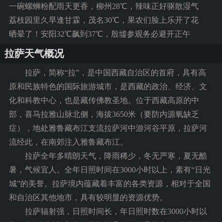
一碗螺蛳粉配雨天更香，柳州28℃，辣味正好驱散湿气
荔枝园里久旱逢甘霖，茂名30℃，果农们脸上乐开了花
晒晕了！安阳32℃飙到37℃，殷墟参观务必避开正午
拉萨天气概况
拉萨，简称“拉”，是中国西藏自治区的首府，具有高
原和民族特色的国际旅游城市，是西藏的政治、经济、文
化和科教中心，也是藏传佛教圣地。位于西藏高原的中
部，喜马拉雅山脉北侧，海拔3650米（要防内源氧缺乏
症），地处雅鲁藏布江支流拉萨河中游河谷平原，拉萨河
流经此，在南郊注入雅鲁藏布江。
拉萨全年多晴朗天气，降雨稀少，冬无严寒，夏无酷
暑，气候宜人。全年日照时间在3000小时以上，素有“日光
城”的美誉。拉萨境内蕴藏着丰富的各类资源，相对于全国
和自治区其他地市，具有较明显的资源优势。
拉萨辐射强，日照时间长，年日照时数在3000小时以