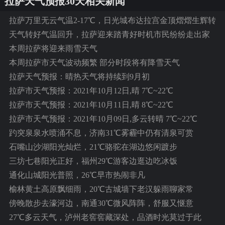
拉萨天气预报30天相关新闻
拉萨万里无云气温2-17℃，日光城布达拉宫金顶熠熠生辉转
经脚步轻快
天气转好气温回升，拉萨迎来踏青好时机市民纷纷走出家
门
本周拉萨将迎来雨雪天气
本周拉萨市天气波动频繁 部分时段将有降雪天气
拉萨天气预报：晴热天气将持续到9月初
拉萨市天气预报：2021年10月12日,晴 7℃~22℃
拉萨市天气预报：2021年10月11日,晴 8℃~22℃
拉萨市天气预报：2021年10月09日,多云转晴 7℃~22℃
趵突泉泉水喷涌不息，济南31℃雾霾中仍有清泉可赏
石嘴山沙湖阳光灿烂，21℃骆驼在湖边悠闲踱步
三坊七巷阳光正好，福州29℃游客边逛边吃冰饭
通化山城阳光普照，26℃早市热闹非凡
榆林黄土高原飘细雨，20℃古城墙下老汉躲雨聊家常
傍晚散步去濠河边，南通30℃微风阵阵，舒服又惬意
27℃多云天气，泸州老窖窖藏深处，品酒时光莫过于此