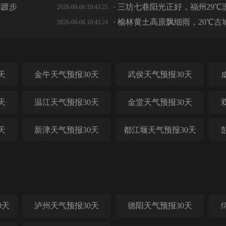
闲踱步
·
三坊七巷阳光正好，福州29℃
2026-08-06 10:43:25
·
榆林黄土高原飘细雨，20℃古
2026-08-06 10:43:24
天
金牛天气预报30天
武侯天气预报30天
天
温江天气预报30天
金堂天气预报30天
天
新津天气预报30天
都江堰天气预报30天
0天
泸州天气预报30天
德阳天气预报30天