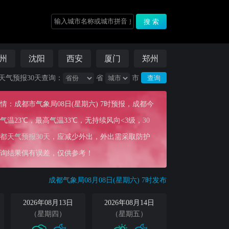
州
沈阳
西安
厦门
郑州
天气预报30天查询：
省
市
：成都市气象局08日(星期六) 7时预报，成都今
温23℃，最高气温33℃，无持续风向<3级，
30
都天气预报30天
，应减少外出，外出需采取防护
询结果偶有误差，仅供参考！
成都气象局08月08日(星期六) 7时发布
2026年08月13日
2026年08月14日
（星期四）
（星期五）