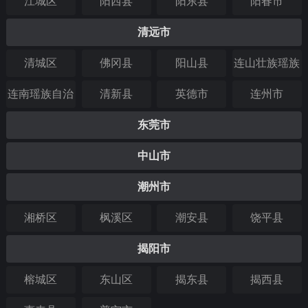
江城区
阳西县
阳东县
阳春市
清远市
清城区
佛冈县
阳山县
连山壮族瑶族
自治县
连南瑶族自治
清新县
英德市
连州市
县
东莞市
中山市
潮州市
湘桥区
枫溪区
潮安县
饶平县
揭阳市
榕城区
东山区
揭东县
揭西县