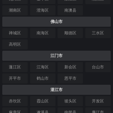
潮南区
澄海区
南澳县
佛山市
禅城区
南海区
顺德区
三水区
高明区
江门市
蓬江区
江海区
新会区
台山市
开平市
鹤山市
恩平市
湛江市
赤坎区
霞山区
坡头区
开发区
麻章区
遂溪县
徐闻县
廉江市