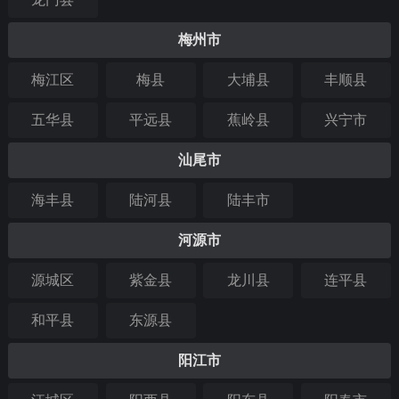
梅州市
梅江区
梅县
大埔县
丰顺县
五华县
平远县
蕉岭县
兴宁市
汕尾市
海丰县
陆河县
陆丰市
河源市
源城区
紫金县
龙川县
连平县
和平县
东源县
阳江市