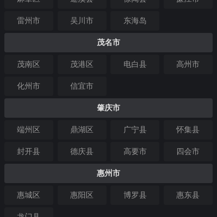
雷州市
吴川市
东海岛
茂名市
茂南区
茂港区
电白县
高州市
化州市
信宜市
肇庆市
端州区
鼎湖区
广宁县
怀集县
封开县
德庆县
高要市
四会市
惠州市
惠城区
惠阳区
博罗县
惠东县
龙门县