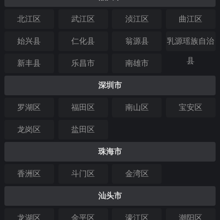
北江区
武江区
浈江区
曲江区
始兴县
仁化县
翁源县
乳源瑶族自治
县
新丰县
乐昌市
南雄市
深圳市
罗湖区
福田区
南山区
宝安区
龙岗区
盐田区
珠海市
香洲区
斗门区
金湾区
汕头市
龙湖区
金平区
濠江区
潮阳区