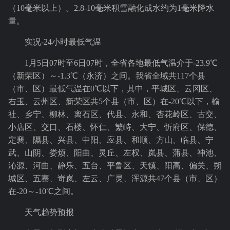
（10毫米以上）。2.8-10毫米积雪融化成水约为1毫米降水
量。
实况-24小时最低气温
1月5日07时至6日07时，全省各地最低气温介于-23.9℃
（新荣区）～-1.3℃（永济）之间。我省全域共117个县
（市、区）最低气温在0℃以下，其中，平城区、云冈区、
右玉、云州区、新荣区共5个县（市、区）在-20℃以下，榆
社、乡宁、柳林、离石区、代县、永和、杏花岭区、古交、
小店区、交口、石楼、怀仁、繁峙、大宁、忻府区、保德、
定襄、隰县、兴县、中阳、应县、和顺、方山、临县、宁
武、山阴、娄烦、阳曲、灵丘、左权、岚县、蒲县、神池、
沁源、河曲、静乐、五台、平鲁区、天镇、阳高、偏关、朔
城区、五寨、岢岚、左云、广灵、浑源共47个县（市、区）
在-20～-10℃之间。
天气趋势预报