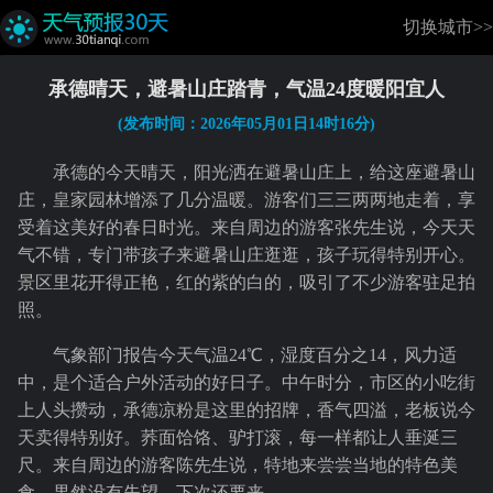
切换城市>>
承德晴天，避暑山庄踏青，气温24度暖阳宜人
(发布时间：2026年05月01日14时16分)
承德的今天晴天，阳光洒在避暑山庄上，给这座避暑山
庄，皇家园林增添了几分温暖。游客们三三两两地走着，享
受着这美好的春日时光。来自周边的游客张先生说，今天天
气不错，专门带孩子来避暑山庄逛逛，孩子玩得特别开心。
景区里花开得正艳，红的紫的白的，吸引了不少游客驻足拍
照。
气象部门报告今天气温24℃，湿度百分之14，风力适
中，是个适合户外活动的好日子。中午时分，市区的小吃街
上人头攒动，承德凉粉是这里的招牌，香气四溢，老板说今
天卖得特别好。荞面饸饹、驴打滚，每一样都让人垂涎三
尺。来自周边的游客陈先生说，特地来尝尝当地的特色美
食，果然没有失望，下次还要来。