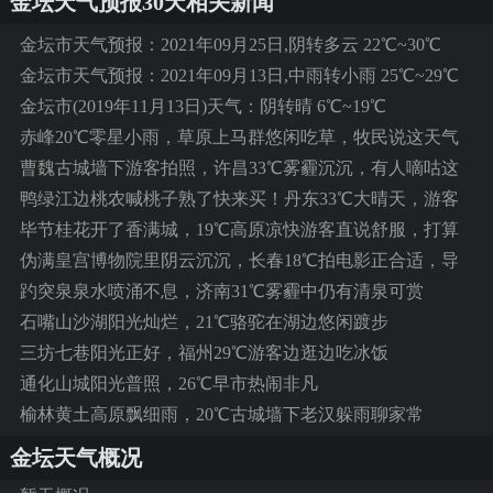
金坛天气预报30天相关新闻
金坛市天气预报：2021年09月25日,阴转多云 22℃~30℃
金坛市天气预报：2021年09月13日,中雨转小雨 25℃~29℃
金坛市(2019年11月13日)天气：阴转晴 6℃~19℃
赤峰20℃零星小雨，草原上马群悠闲吃草，牧民说这天气
舒服不累
曹魏古城墙下游客拍照，许昌33℃雾霾沉沉，有人嘀咕这
天拍照不清晰
鸭绿江边桃农喊桃子熟了快来买！丹东33℃大晴天，游客
边吃边拍照
毕节桂花开了香满城，19℃高原凉快游客直说舒服，打算
多住几天再走
伪满皇宫博物院里阴云沉沉，长春18℃拍电影正合适，导
演喊咔了好几遍
趵突泉泉水喷涌不息，济南31℃雾霾中仍有清泉可赏
石嘴山沙湖阳光灿烂，21℃骆驼在湖边悠闲踱步
三坊七巷阳光正好，福州29℃游客边逛边吃冰饭
通化山城阳光普照，26℃早市热闹非凡
榆林黄土高原飘细雨，20℃古城墙下老汉躲雨聊家常
金坛天气概况