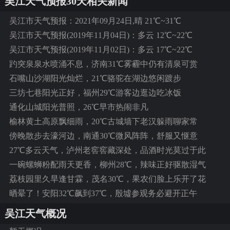
吴江天气预报30天相关新闻
吴江市天气预报：2021年09月24日,晴 21℃~31℃
吴江市天气预报(2019年11月04日)：多云 12℃~22℃
吴江市天气预报(2019年11月02日)：多云 17℃~22℃
趵突泉泉水喷涌不息，济南31℃雾霾中仍有清泉可赏
石嘴山沙湖阳光灿烂，21℃骆驼在湖边悠闲踱步
三坊七巷阳光正好，福州29℃游客边逛边吃冰饭
通化山城阳光普照，26℃早市热闹非凡
榆林黄土高原飘细雨，20℃古城墙下老汉躲雨聊家常
傍晚散步去濠河边，南通30℃微风阵阵，舒服又惬意
27℃多云天气，泸州老窖窖藏深处，品酒时光莫过于此
一碗螺蛳粉配雨天更香，柳州28℃，辣味正好驱散湿气
荔枝园里久旱逢甘霖，茂名30℃，果农们脸上乐开了花
晒晕了！安阳32℃飙到37℃，殷墟参观务必避开正午
吴江天气概况