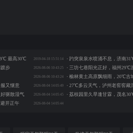
9℃ 最高30℃
·
趵突泉泉水喷涌不息，济南31
2019-04-18 15:51:14
闲踱步
·
三坊七巷阳光正好，福州29℃
2026-08-06 10:43:25
·
榆林黄土高原飘细雨，20℃古
2026-08-06 10:43:24
舒服又惬意
·
27℃多云天气，泸州老窖窖藏
2026-08-04 14:05:49
正好驱散湿气
·
荔枝园里久旱逢甘霖，茂名30
2026-08-04 14:05:45
必避开正午
2026-08-04 14:05:44