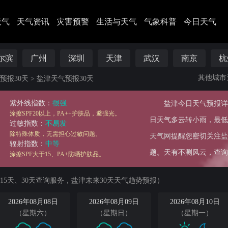
天气
天气资讯
灾害预警
生活与天气
气象科普
今日天气
尔滨
广州
深圳
天津
武汉
南京
杭
其他城市
预报30天
>
盐津天气预报30天
紫外线指数：
很强
盐津今日天气预报详情
涂擦SPF20以上，PA++护肤品，避强光。
日天气多云转小雨，最低气
过敏指数：
不易发
除特殊体质，无需担心过敏问题。
天气网
提醒您密切关注
盐
辐射指数：
中等
题。天有不测风云，查询
涂擦SPF大于15、PA+防晒护肤品。
15天、30天查询服务，盐津未来30天天气趋势预报）
2026年08月08日
2026年08月09日
2026年08月10日
（星期六）
（星期日）
（星期一）