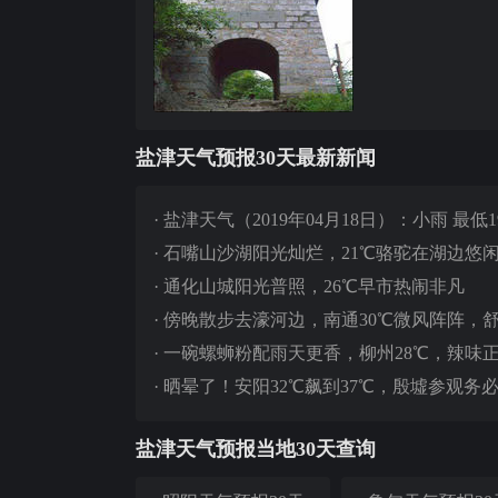
盐津天气预报30天最新新闻
·
盐津天气（2019年04月18日）：小雨 最低1
·
石嘴山沙湖阳光灿烂，21℃骆驼在湖边悠
·
通化山城阳光普照，26℃早市热闹非凡
·
傍晚散步去濠河边，南通30℃微风阵阵，
·
一碗螺蛳粉配雨天更香，柳州28℃，辣味
·
晒晕了！安阳32℃飙到37℃，殷墟参观务
盐津天气预报当地30天查询