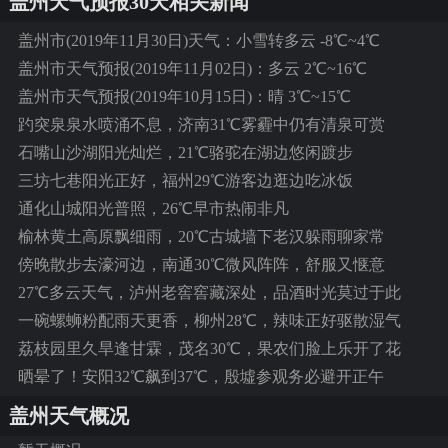
盖州天气预报30天相关新闻
盖州市(2019年11月30日)天气：小雪转多云 -8℃~4℃
盖州市天气预报(2019年11月02日)：多云 2℃~16℃
盖州市天气预报(2019年10月15日)：晴 3℃~15℃
趵突泉泉水喷涌不息，济南31℃雾霾中仍有清泉可赏
石嘴山沙湖阳光灿烂，21℃骆驼在湖边悠闲踱步
三坊七巷阳光正好，福州29℃游客边逛边吃冰饭
通化山城阳光普照，26℃早市热闹非凡
榆林黄土高原飘细雨，20℃古城墙下老汉躲雨聊家常
傍晚散步去濠河边，南通30℃微风阵阵，舒服又惬意
27℃多云天气，泸州老窖窖藏深处，品酒时光莫过于此
一碗螺蛳粉配雨天更香，柳州28℃，辣味正好驱散湿气
荔枝园里久旱逢甘霖，茂名30℃，果农们脸上乐开了花
晒晕了！安阳32℃飙到37℃，殷墟参观务必避开正午
盖州天气概况