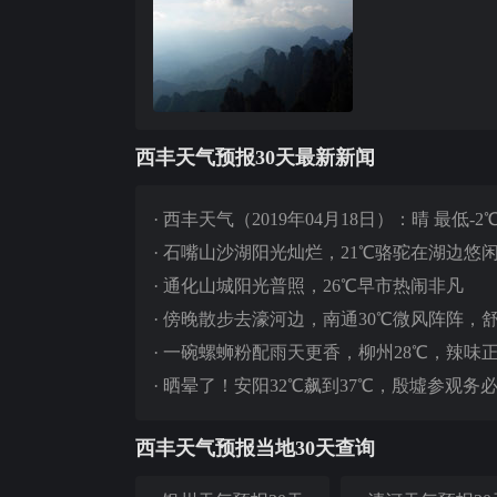
西丰天气预报30天最新新闻
·
西丰天气（2019年04月18日）：晴 最低-2℃
·
石嘴山沙湖阳光灿烂，21℃骆驼在湖边悠
·
通化山城阳光普照，26℃早市热闹非凡
·
傍晚散步去濠河边，南通30℃微风阵阵，
·
一碗螺蛳粉配雨天更香，柳州28℃，辣味
·
晒晕了！安阳32℃飙到37℃，殷墟参观务
西丰天气预报当地30天查询