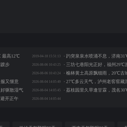
 最高12℃
·
趵突泉泉水喷涌不息，济南31
2019-04-18 15:51:13
闲踱步
·
三坊七巷阳光正好，福州29℃
2026-08-06 10:43:25
·
榆林黄土高原飘细雨，20℃古
2026-08-06 10:43:24
舒服又惬意
·
27℃多云天气，泸州老窖窖藏
2026-08-04 14:05:49
正好驱散湿气
·
荔枝园里久旱逢甘霖，茂名30
2026-08-04 14:05:45
必避开正午
2026-08-04 14:05:44