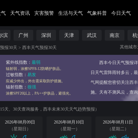
天气
天气资讯
灾害预警
生活与天气
气象科普
今日天气
尔滨
广州
深圳
天津
武汉
南京
杭
其他城市
预报30天
>
西丰天气预报30天
紫外线指数：
最弱
西丰今日天气预报详情
辐射弱，涂擦SPF8-12防晒护肤品。
日天气雷阵雨转多云，最低
过敏指数：
易发
应减少外出，外出需采取防护措施。
气网
提醒您密切关注
西丰
辐射指数：
很强
施。天有不测风云，查询
涂擦SPF20以上，PA++护肤品，避强光。
15天、30天查询服务，西丰未来30天天气趋势预报）
2026年08月09日
2026年08月10日
2026年08月11日
（星期日）
（星期一）
（星期二）